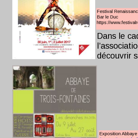
Festival Renaissance 
Bar le Duc
https://www.festiv
Dans le ca
l’associat
découvrir 
l’artisanat
passionnés
savoir-fair
avec ses s
60 exposan
Exposition Abbaye d