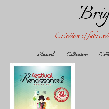
Brig
Création et fabricat
Accueil
Collections
L'At